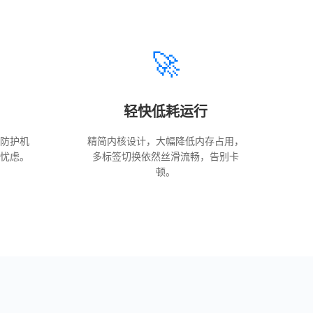
🚀
轻快低耗运行
防护机
精简内核设计，大幅降低内存占用，
忧虑。
多标签切换依然丝滑流畅，告别卡
顿。