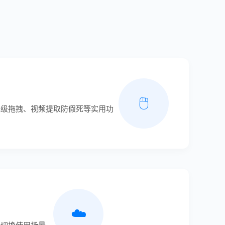
🖱️
超级拖拽、视频提取防假死等实用功
☁️